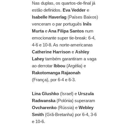
Nas duplas, os quartos-de-final já
estão definidos.
Eva Vedder
e
Isabelle Haverlag
(Países Baixos)
venceram o par português
Inês
Murta
e
Ana Filipa Santos
num
emocionante super tie-break: 6-4,
4-6 e 10-8. As norte-americanas
Catherine Harrison
e
Ashley
Lahey
também garantiram a vaga
ao derrotar
Ibbou
(Argélia) e
Rakotomanga Rajaonah
(França), por 6-4 e 6-3.
Lina Glushko
(Israel) e
Urszula
Radwanska
(Polónia) superaram
Ovcharenko
(Rússia) e
Webley
Smith
(Grã-Bretanha) por 6-4, 3-6
e 10-6.