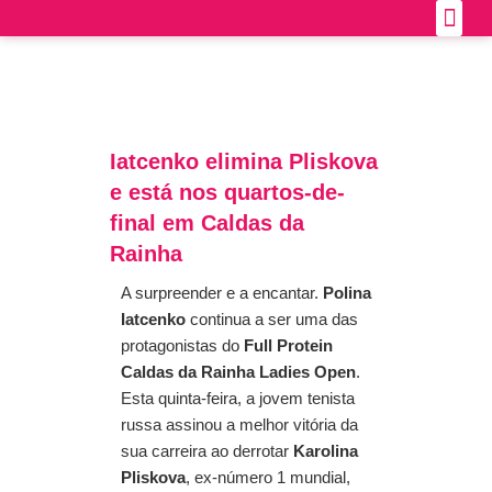
Skip
Official 
How to get the
to
content
Iatcenko elimina Pliskova
e está nos quartos-de-
final em Caldas da
Rainha
A surpreender e a encantar.
Polina
Iatcenko
continua a ser uma das
protagonistas do
Full Protein
Caldas da Rainha Ladies Open
.
Esta quinta-feira, a jovem tenista
russa assinou a melhor vitória da
sua carreira ao derrotar
Karolina
Pliskova
, ex-número 1 mundial,