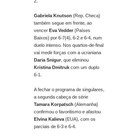
2.
Gabriela Knutson
(Rep. Checa)
também segue em frente, ao
vencer
Eva Vedder
(Países
Baixos) por 6-7(4), 6-2 e 6-4, num
duelo intenso. Nos quartos-de-final
vai medir forças com a ucraniana
Daria Snigur
, que eliminou
Kristina Dmitruk
com um duplo
6-1.
A fechar o programa de singulares,
a segunda cabeça de série
Tamara Korpatsch
(Alemanha)
confirmou o favoritismo e afastou
Elvina Kalieva
(EUA), com os
parciais de 6-3 e 6-4.