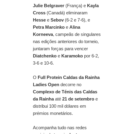
Julie Belgraver
(França) e
Kayla
Cross
(Canadá) eliminaram
Hesse
e
Sebov
(6-2 e 7-6), e
Petra Marcinko
e
Alina
Korneeva
, campeãs de singulares
nas edições anteriores do torneio,
juntaram forças para vencer
Diatchenko
e
Karamoko
por 6-2,
3-6 e 10-6.
O
Full Protein Caldas da Rainha
Ladies Open
decorre no
Complexo de Ténis das Caldas
da Rainha
até
21 de setembro
e
distribui 100 mil dólares em
prémios monetários.
Acompanha tudo nas redes