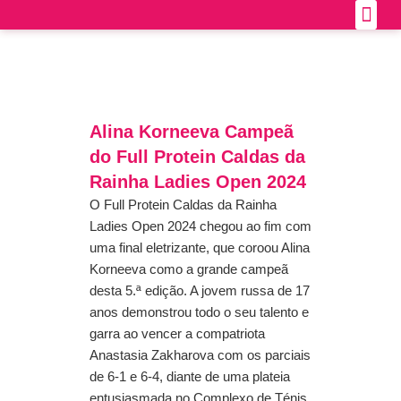
Skip
Calendário Ofi
Como ch
to
content
Alina Korneeva Campeã
do Full Protein Caldas da
Rainha Ladies Open 2024
O Full Protein Caldas da Rainha
Ladies Open 2024 chegou ao fim com
uma final eletrizante, que coroou Alina
Korneeva como a grande campeã
desta 5.ª edição. A jovem russa de 17
anos demonstrou todo o seu talento e
garra ao vencer a compatriota
Anastasia Zakharova com os parciais
de 6-1 e 6-4, diante de uma plateia
entusiasmada no Complexo de Ténis