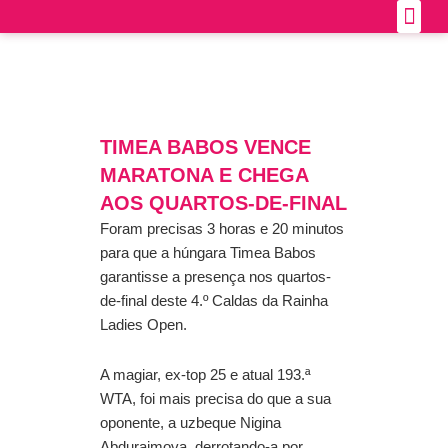
Skip
Official 
How to get the
to
content
TIMEA BABOS VENCE
MARATONA E CHEGA
AOS QUARTOS-DE-FINAL
Foram precisas 3 horas e 20 minutos
para que a húngara Timea Babos
garantisse a presença nos quartos-
de-final deste 4.º Caldas da Rainha
Ladies Open.
A magiar, ex-top 25 e atual 193.ª
WTA, foi mais precisa do que a sua
oponente, a uzbeque Nigina
Abduraimova, derrotando-a por