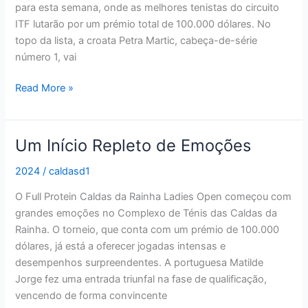
para esta semana, onde as melhores tenistas do circuito
ITF lutarão por um prémio total de 100.000 dólares. No
topo da lista, a croata Petra Martic, cabeça-de-série
número 1, vai
Read More »
Um Início Repleto de Emoções
Um
Início
2024
/
caldasd1
Repleto
de
O Full Protein Caldas da Rainha Ladies Open começou com
Emoções
grandes emoções no Complexo de Ténis das Caldas da
Rainha. O torneio, que conta com um prémio de 100.000
dólares, já está a oferecer jogadas intensas e
desempenhos surpreendentes. A portuguesa Matilde
Jorge fez uma entrada triunfal na fase de qualificação,
vencendo de forma convincente