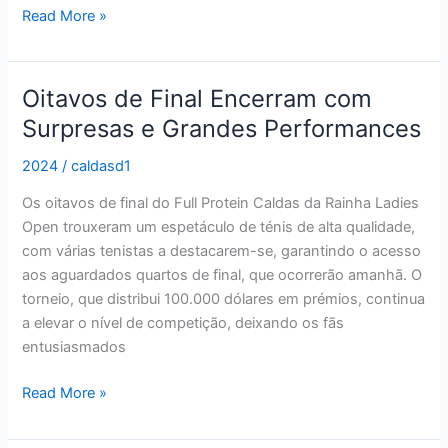
Read More »
Oitavos de Final Encerram com
Oitavos
de
Surpresas e Grandes Performances
Final
2024
/
caldasd1
Encerram
com
Os oitavos de final do Full Protein Caldas da Rainha Ladies
Surpresas
Open trouxeram um espetáculo de ténis de alta qualidade,
e
com várias tenistas a destacarem-se, garantindo o acesso
Grandes
aos aguardados quartos de final, que ocorrerão amanhã. O
Performances
torneio, que distribui 100.000 dólares em prémios, continua
a elevar o nível de competição, deixando os fãs
entusiasmados
Read More »