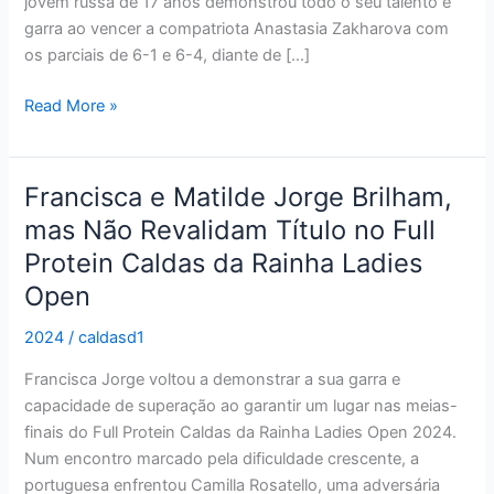
jovem russa de 17 anos demonstrou todo o seu talento e
Ladies
garra ao vencer a compatriota Anastasia Zakharova com
Open
os parciais de 6-1 e 6-4, diante de […]
2024
Read More »
Francisca e Matilde Jorge Brilham,
Francisca
e
mas Não Revalidam Título no Full
Matilde
Protein Caldas da Rainha Ladies
Jorge
Open
Brilham,
mas
2024
/
caldasd1
Não
Revalidam
Francisca Jorge voltou a demonstrar a sua garra e
Título
capacidade de superação ao garantir um lugar nas meias-
no
finais do Full Protein Caldas da Rainha Ladies Open 2024.
Full
Num encontro marcado pela dificuldade crescente, a
Protein
portuguesa enfrentou Camilla Rosatello, uma adversária