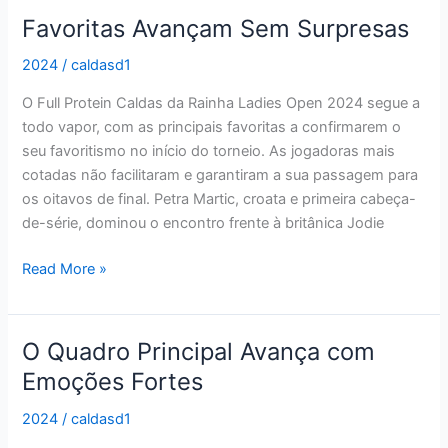
Favoritas Avançam Sem Surpresas
Favoritas
Avançam
2024
/
caldasd1
Sem
Surpresas
O Full Protein Caldas da Rainha Ladies Open 2024 segue a
todo vapor, com as principais favoritas a confirmarem o
seu favoritismo no início do torneio. As jogadoras mais
cotadas não facilitaram e garantiram a sua passagem para
os oitavos de final. Petra Martic, croata e primeira cabeça-
de-série, dominou o encontro frente à britânica Jodie
Read More »
O Quadro Principal Avança com
O
Quadro
Emoções Fortes
Principal
2024
/
caldasd1
Avança
com