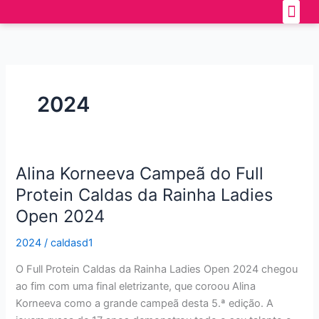
Skip
Official 
How to get the
to
content
2024
Alina Korneeva Campeã do Full
Alina
Korneeva
Protein Caldas da Rainha Ladies
Campeã
Open 2024
do
Full
2024
/
caldasd1
Protein
O Full Protein Caldas da Rainha Ladies Open 2024 chegou
Caldas
ao fim com uma final eletrizante, que coroou Alina
da
Korneeva como a grande campeã desta 5.ª edição. A
Rainha