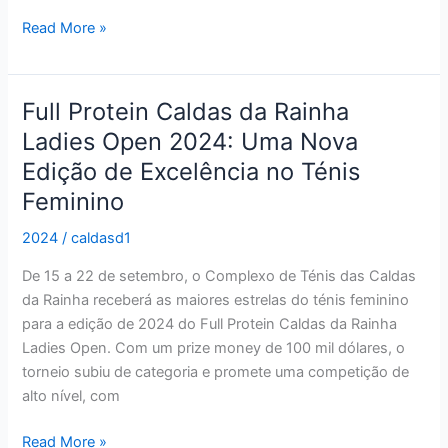
Read More »
Full Protein Caldas da Rainha
Full
Protein
Ladies Open 2024: Uma Nova
Caldas
Edição de Excelência no Ténis
da
Feminino
Rainha
Ladies
2024
/
caldasd1
Open
2024:
De 15 a 22 de setembro, o Complexo de Ténis das Caldas
Uma
da Rainha receberá as maiores estrelas do ténis feminino
Nova
para a edição de 2024 do Full Protein Caldas da Rainha
Edição
Ladies Open. Com um prize money de 100 mil dólares, o
de
torneio subiu de categoria e promete uma competição de
Excelência
alto nível, com
no
Read More »
Ténis