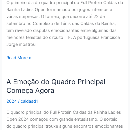
O primeiro dia do quadro principal do Full Protein Caldas da
Emoções
Rainha Ladies Open foi marcado por jogos intensos e
Fortes
várias surpresas. O torneio, que decorre até 22 de
setembro no Complexo de Ténis das Caldas da Rainha,
tem revelado disputas emocionantes entre algumas das
melhores tenistas do circuito ITF. A portuguesa Francisca
Jorge mostrou
Read More »
A Emoção do Quadro Principal
A
Emoção
Começa Agora
do
2024
/
caldasd1
Quadro
Principal
O quadro principal do Full Protein Caldas da Rainha Ladies
Começa
Open 2024 começou com grande entusiasmo. O sorteio
Agora
do quadro principal trouxe alguns encontros emocionantes