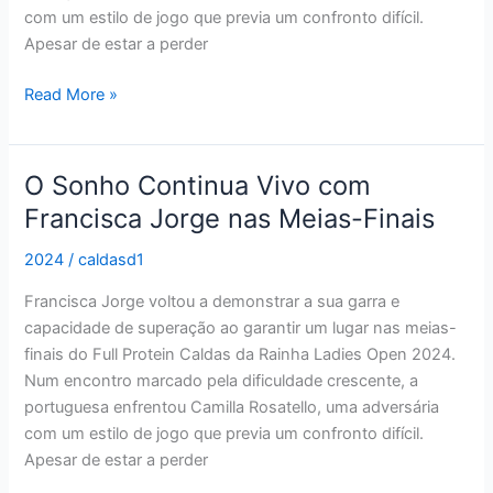
Caldas
com um estilo de jogo que previa um confronto difícil.
da
Apesar de estar a perder
Rainha
Read More »
Ladies
Open
O Sonho Continua Vivo com
O
Sonho
Francisca Jorge nas Meias-Finais
Continua
2024
/
caldasd1
Vivo
com
Francisca Jorge voltou a demonstrar a sua garra e
Francisca
capacidade de superação ao garantir um lugar nas meias-
Jorge
finais do Full Protein Caldas da Rainha Ladies Open 2024.
nas
Num encontro marcado pela dificuldade crescente, a
Meias-
portuguesa enfrentou Camilla Rosatello, uma adversária
Finais
com um estilo de jogo que previa um confronto difícil.
Apesar de estar a perder